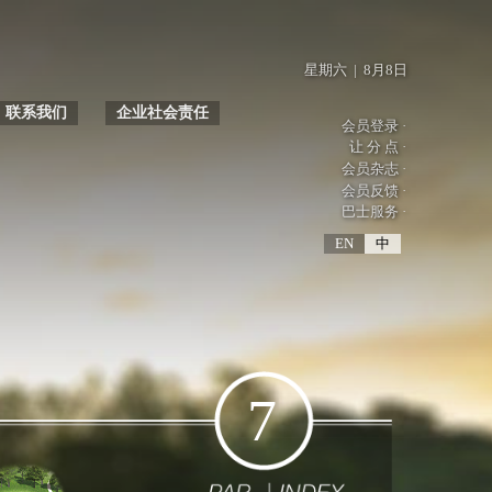
星期六 | 8月8日
联系我们
企业社会责任
会员登录 ·
性
娱乐
巴士服务
活动预告
员工发展
中式按摩
可持续理念
健康与安全
社区参与
让 分 点 ·
会员杂志 ·
会员反馈 ·
巴士服务 ·
EN
中
7